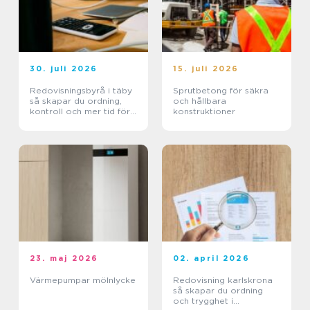
30. juli 2026
15. juli 2026
Redovisningsbyrå i täby
Sprutbetong för säkra
så skapar du ordning,
och hållbara
kontroll och mer tid för
konstruktioner
kärnverksamheten
23. maj 2026
02. april 2026
Värmepumpar mölnlycke
Redovisning karlskrona
så skapar du ordning
och trygghet i