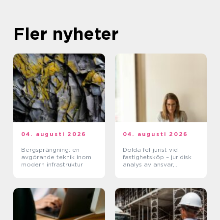
Fler nyheter
04. augusti 2026
04. augusti 2026
Bergsprängning: en
Dolda fel-jurist vid
avgörande teknik inom
fastighetsköp – juridisk
modern infrastruktur
analys av ansvar,
beviskrav och hur tvister
hanteras i praktiken