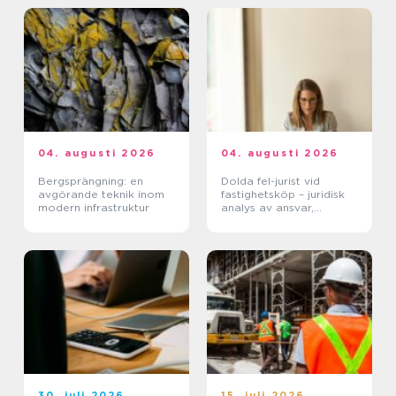
04. augusti 2026
04. augusti 2026
Bergsprängning: en
Dolda fel-jurist vid
avgörande teknik inom
fastighetsköp – juridisk
modern infrastruktur
analys av ansvar,
beviskrav och hur tvister
hanteras i praktiken
30. juli 2026
15. juli 2026