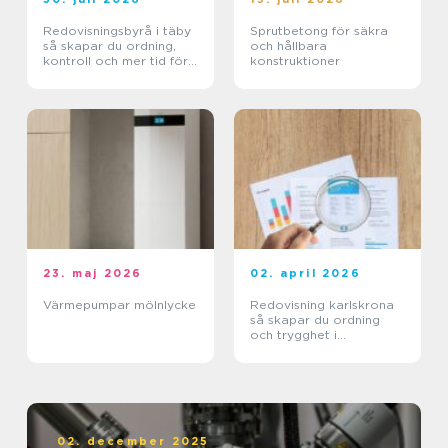
Redovisningsbyrå i täby
Sprutbetong för säkra
så skapar du ordning,
och hållbara
kontroll och mer tid för
konstruktioner
kärnverksamheten
23. maj 2026
02. april 2026
Värmepumpar mölnlycke
Redovisning karlskrona
så skapar du ordning
och trygghet i
företagets ekonomi
02. december 2025