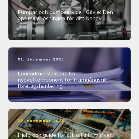
Pumpar och pumpservice i Gävle: Den
optimala lösningen för ditt behov
01. december 2025
Löneadministration: En
nyckelkomponent för framgångsrik
företagshantering
29. november 2025
Hjälp och guide för att sälja frimärken