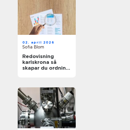
02. april 2026
Sofia Blom
Redovisning
karlskrona så
skapar du ordning
och trygghet i
företagets
ekonomi