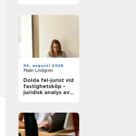
modern
infrastruktur
04. augusti 2026
Malin Lindgren
Dolda fel-jurist vid
fastighetsköp –
juridisk analys av
ansvar, beviskrav
och hur tvister
hanteras i
praktiken