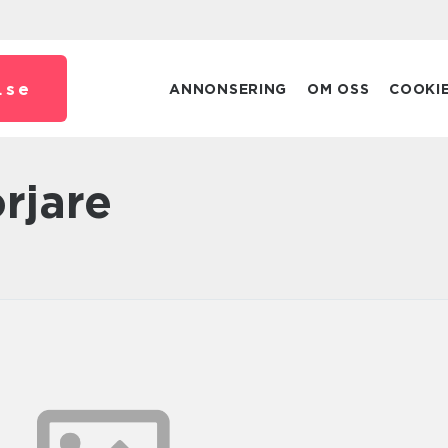
.
se
ANNONSERING
OM OSS
COOKI
örjare