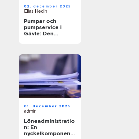
02. december 2025
Elias Hedin
Pumpar och
pumpservice i
Gävle: Den
optimala
lösningen för ditt
behov
01. december 2025
admin
Löneadministratio
n: En
nyckelkomponent