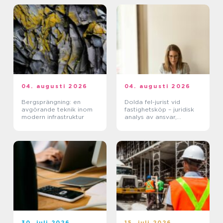
04. augusti 2026
04. augusti 2026
Bergsprängning: en
Dolda fel-jurist vid
avgörande teknik inom
fastighetsköp – juridisk
modern infrastruktur
analys av ansvar,
beviskrav och hur tvister
hanteras i praktiken
30. juli 2026
15. juli 2026