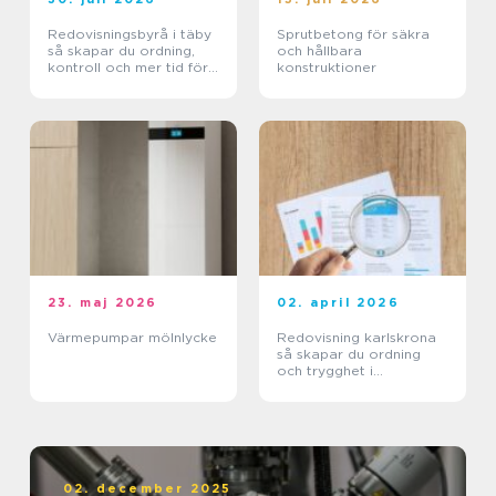
Redovisningsbyrå i täby
Sprutbetong för säkra
så skapar du ordning,
och hållbara
kontroll och mer tid för
konstruktioner
kärnverksamheten
23. maj 2026
02. april 2026
Värmepumpar mölnlycke
Redovisning karlskrona
så skapar du ordning
och trygghet i
företagets ekonomi
02. december 2025