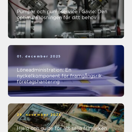
Pumpar och pumpservice i Gävle: Den
optimala lösningen för ditt behov
01. december 2025
Löneadministration: En
nyckelkomponent för framgångsrik
företagshantering
29. november 2025
Hjälp och guide för att sälja frimärken