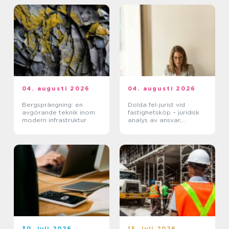
04. augusti 2026
04. augusti 2026
Bergsprängning: en
Dolda fel-jurist vid
avgörande teknik inom
fastighetsköp – juridisk
modern infrastruktur
analys av ansvar,
beviskrav och hur tvister
hanteras i praktiken
30. juli 2026
15. juli 2026