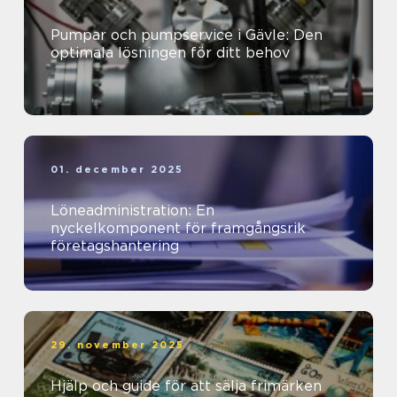
Pumpar och pumpservice i Gävle: Den
optimala lösningen för ditt behov
01. december 2025
Löneadministration: En
nyckelkomponent för framgångsrik
företagshantering
29. november 2025
Hjälp och guide för att sälja frimärken