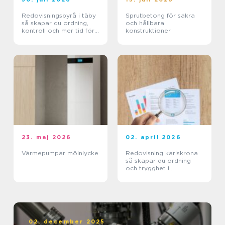
Redovisningsbyrå i täby
Sprutbetong för säkra
så skapar du ordning,
och hållbara
kontroll och mer tid för
konstruktioner
kärnverksamheten
23. maj 2026
02. april 2026
Värmepumpar mölnlycke
Redovisning karlskrona
så skapar du ordning
och trygghet i
företagets ekonomi
02. december 2025