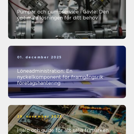
Pumpar och pumpservice i Gävle: Den
optimala lösningen för ditt behov
01. december 2025
Löneadministration: En
nyckelkomponent för framgångsrik
företagshantering
29. november 2025
Hjälp och guide för att sälja frimärken