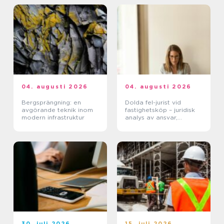
04. augusti 2026
04. augusti 2026
Bergsprängning: en
Dolda fel-jurist vid
avgörande teknik inom
fastighetsköp – juridisk
modern infrastruktur
analys av ansvar,
beviskrav och hur tvister
hanteras i praktiken
30. juli 2026
15. juli 2026