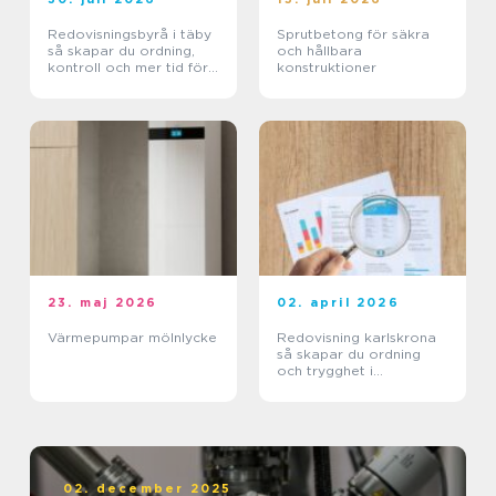
Redovisningsbyrå i täby
Sprutbetong för säkra
så skapar du ordning,
och hållbara
kontroll och mer tid för
konstruktioner
kärnverksamheten
23. maj 2026
02. april 2026
Värmepumpar mölnlycke
Redovisning karlskrona
så skapar du ordning
och trygghet i
företagets ekonomi
02. december 2025