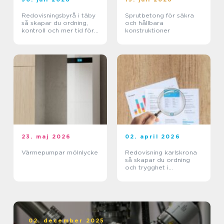
Redovisningsbyrå i täby
Sprutbetong för säkra
så skapar du ordning,
och hållbara
kontroll och mer tid för
konstruktioner
kärnverksamheten
23. maj 2026
02. april 2026
Värmepumpar mölnlycke
Redovisning karlskrona
så skapar du ordning
och trygghet i
företagets ekonomi
02. december 2025