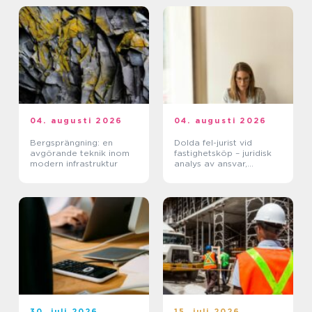
04. augusti 2026
04. augusti 2026
Bergsprängning: en
Dolda fel-jurist vid
avgörande teknik inom
fastighetsköp – juridisk
modern infrastruktur
analys av ansvar,
beviskrav och hur tvister
hanteras i praktiken
30. juli 2026
15. juli 2026