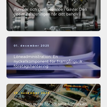
Pumpar och pumpservice i Gävle: Den
optimala lösningen för ditt behov
01. december 2025
Löneadministration: En
nyckelkomponent för framgångsrik
företagshantering
29. november 2025
Hjälp och guide för att sälja frimärken