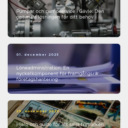
Pumpar och pumpservice i Gävle: Den
optimala lösningen för ditt behov
01. december 2025
Löneadministration: En
nyckelkomponent för framgångsrik
företagshantering
29. november 2025
Hjälp och guide för att sälja frimärken