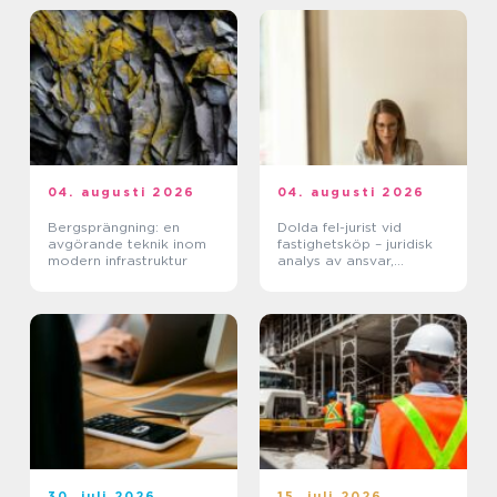
04. augusti 2026
04. augusti 2026
Bergsprängning: en
Dolda fel-jurist vid
avgörande teknik inom
fastighetsköp – juridisk
modern infrastruktur
analys av ansvar,
beviskrav och hur tvister
hanteras i praktiken
30. juli 2026
15. juli 2026