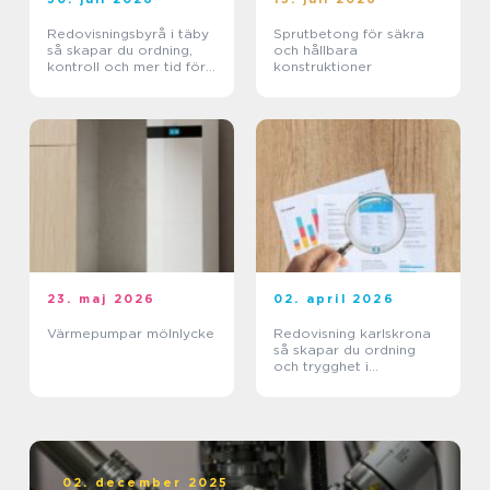
Redovisningsbyrå i täby
Sprutbetong för säkra
så skapar du ordning,
och hållbara
kontroll och mer tid för
konstruktioner
kärnverksamheten
23. maj 2026
02. april 2026
Värmepumpar mölnlycke
Redovisning karlskrona
så skapar du ordning
och trygghet i
företagets ekonomi
02. december 2025