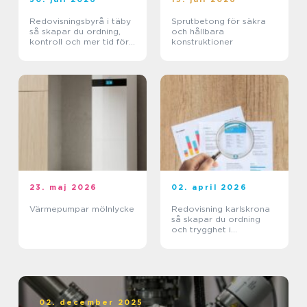
Redovisningsbyrå i täby
Sprutbetong för säkra
så skapar du ordning,
och hållbara
kontroll och mer tid för
konstruktioner
kärnverksamheten
23. maj 2026
02. april 2026
Värmepumpar mölnlycke
Redovisning karlskrona
så skapar du ordning
och trygghet i
företagets ekonomi
02. december 2025