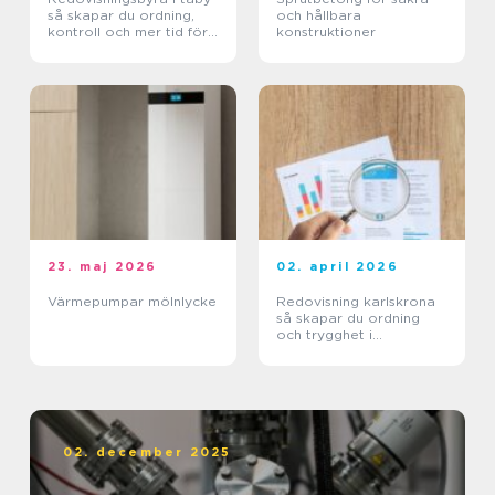
så skapar du ordning,
och hållbara
kontroll och mer tid för
konstruktioner
kärnverksamheten
23. maj 2026
02. april 2026
Värmepumpar mölnlycke
Redovisning karlskrona
så skapar du ordning
och trygghet i
företagets ekonomi
02. december 2025