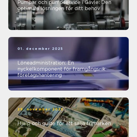
Pumpar och pumpservice i Gävle: Den
optimala lösningen för ditt behov
01. december 2025
Löneadministration: En
nyckelkomponent för framgångsrik
företagshantering
29. november 2025
Hjälp och guide för att sälja frimärken