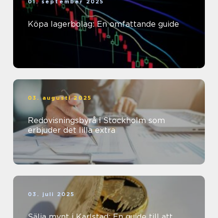
01. september 2025
Köpa lagerbolag: En omfattande guide
03. augusti 2025
Redovisningsbyrå i Stockholm som
erbjuder det lilla extra
03. juli 2025
Sälja mynt i Karlstad: En guide till att