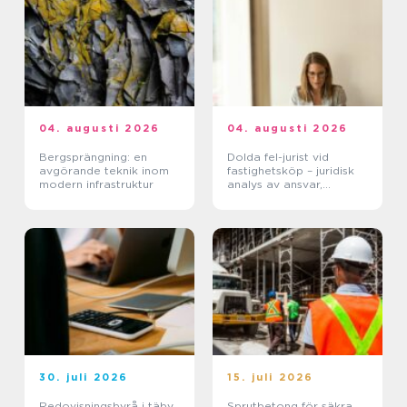
04. augusti 2026
04. augusti 2026
Bergsprängning: en
Dolda fel-jurist vid
avgörande teknik inom
fastighetsköp – juridisk
modern infrastruktur
analys av ansvar,
beviskrav och hur tvister
hanteras i praktiken
30. juli 2026
15. juli 2026
Redovisningsbyrå i täby
Sprutbetong för säkra