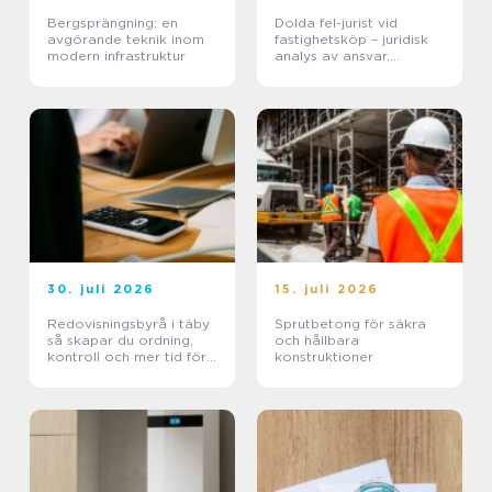
Bergsprängning: en
Dolda fel-jurist vid
avgörande teknik inom
fastighetsköp – juridisk
modern infrastruktur
analys av ansvar,
beviskrav och hur tvister
hanteras i praktiken
30. juli 2026
15. juli 2026
Redovisningsbyrå i täby
Sprutbetong för säkra
så skapar du ordning,
och hållbara
kontroll och mer tid för
konstruktioner
kärnverksamheten