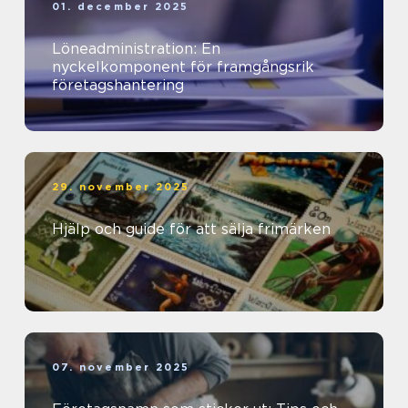
01. december 2025
Löneadministration: En
nyckelkomponent för framgångsrik
företagshantering
29. november 2025
Hjälp och guide för att sälja frimärken
07. november 2025