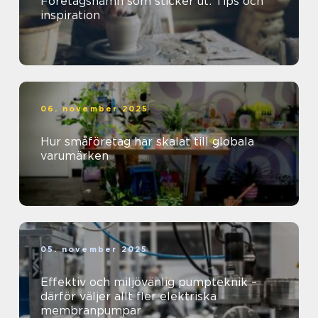
Företagsnamn som sticker ut: Tips och
inspiration
06. november 2025
Hur småföretag har skalat till globala
varumärken
05. november 2025
Effektiv och miljövänlig pumpteknik –
därför väljer allt fler elektriska
membranpumpar