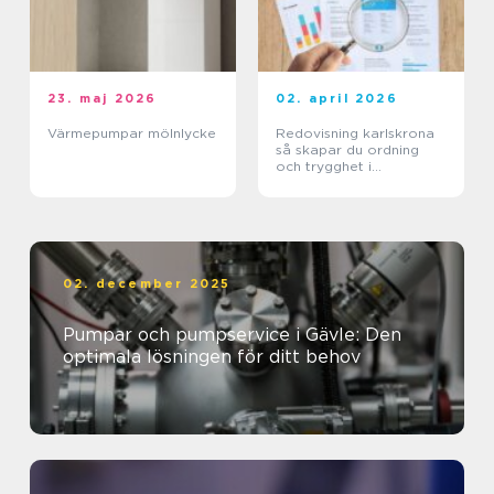
23. maj 2026
02. april 2026
Värmepumpar mölnlycke
Redovisning karlskrona
så skapar du ordning
och trygghet i
företagets ekonomi
02. december 2025
Pumpar och pumpservice i Gävle: Den
optimala lösningen för ditt behov