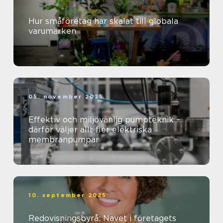
Hur småföretag har skalat till globala
varumärken
05. november 2025
Effektiv och miljövänlig pumpteknik –
därför väljer allt fler elektriska
membranpumpar
10. september 2025
Redovisningsbyrå: Navet i företagets