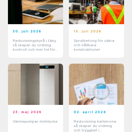
30. juli 2026
15. juli 2026
Redovisningsbyrå i täby
Sprutbetong för säkra
så skapar du ordning,
och hållbara
kontroll och mer tid för
konstruktioner
kärnverksamheten
23. maj 2026
02. april 2026
Värmepumpar mölnlycke
Redovisning karlskrona
så skapar du ordning
och trygghet i