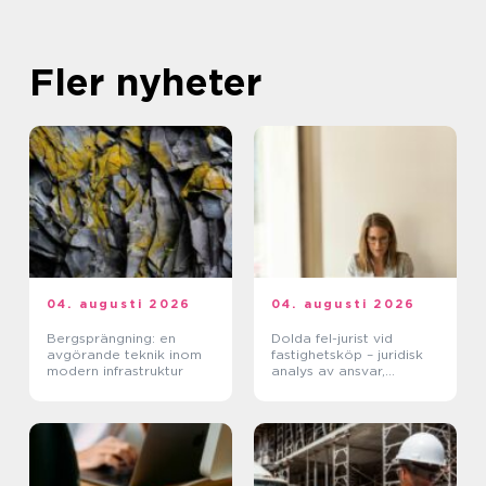
Fler nyheter
04. augusti 2026
04. augusti 2026
Bergsprängning: en
Dolda fel-jurist vid
avgörande teknik inom
fastighetsköp – juridisk
modern infrastruktur
analys av ansvar,
beviskrav och hur tvister
hanteras i praktiken