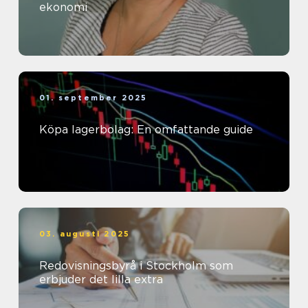
ekonomi
01. september 2025
Köpa lagerbolag: En omfattande guide
03. augusti 2025
Redovisningsbyrå i Stockholm som
erbjuder det lilla extra