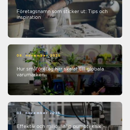
Företagsnamn som sticker ut: Tips och
inspiration
06. november 2025
Hur småföretag har skalat till globala
varumärken
05. november 2025
Effektiv och miljövänlig pumpteknik –