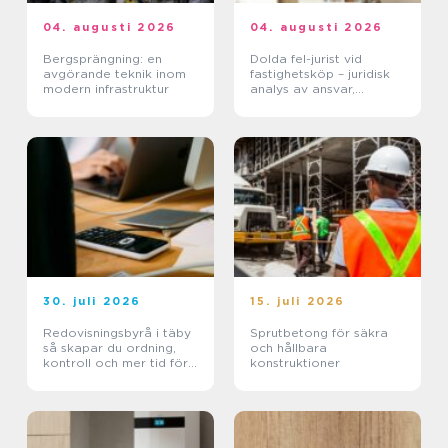
04. augusti 2026
04. augusti 2026
Bergsprängning: en
Dolda fel-jurist vid
avgörande teknik inom
fastighetsköp – juridisk
modern infrastruktur
analys av ansvar,
beviskrav och hur tvister
hanteras i praktiken
30. juli 2026
15. juli 2026
Redovisningsbyrå i täby
Sprutbetong för säkra
så skapar du ordning,
och hållbara
kontroll och mer tid för
konstruktioner
kärnverksamheten