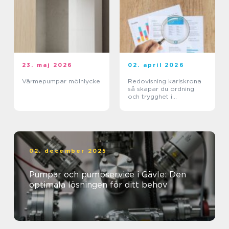
23. maj 2026
02. april 2026
Värmepumpar mölnlycke
Redovisning karlskrona
så skapar du ordning
och trygghet i
företagets ekonomi
02. december 2025
Pumpar och pumpservice i Gävle: Den
optimala lösningen för ditt behov