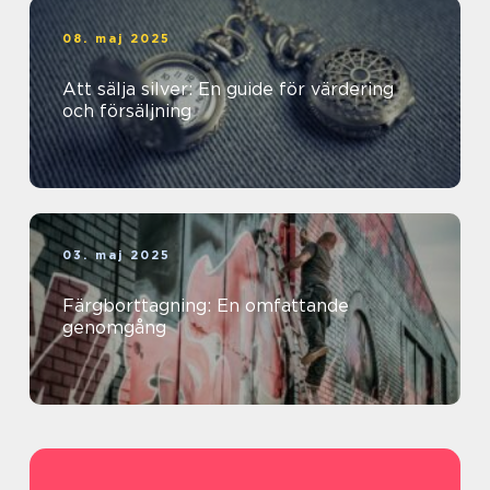
08. maj 2025
Att sälja silver: En guide för värdering
och försäljning
03. maj 2025
Färgborttagning: En omfattande
genomgång