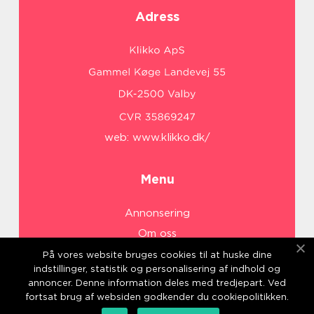
Adress
web:
www.klikko.dk/
Menu
Annonsering
Om oss
Cookies
På vores website bruges cookies til at huske dine
indstillinger, statistik og personalisering af indhold og
Kontakta oss
annoncer. Denne information deles med tredjepart. Ved
Sitemap
fortsat brug af websiden godkender du cookiepolitikken.