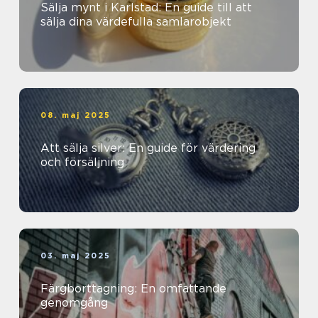
Sälja mynt i Karlstad: En guide till att
sälja dina värdefulla samlarobjekt
08. maj 2025
Att sälja silver: En guide för värdering
och försäljning
03. maj 2025
Färgborttagning: En omfattande
genomgång