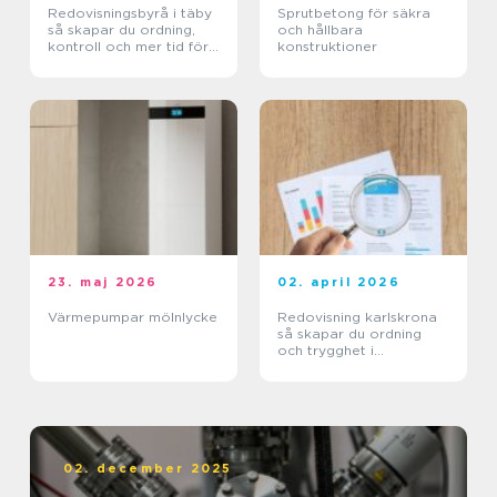
Redovisningsbyrå i täby
Sprutbetong för säkra
så skapar du ordning,
och hållbara
kontroll och mer tid för
konstruktioner
kärnverksamheten
23. maj 2026
02. april 2026
Värmepumpar mölnlycke
Redovisning karlskrona
så skapar du ordning
och trygghet i
företagets ekonomi
02. december 2025