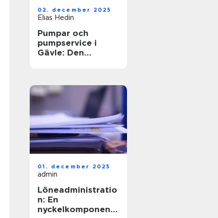
02. december 2025
Elias Hedin
Pumpar och
pumpservice i
Gävle: Den
optimala
lösningen för ditt
behov
01. december 2025
admin
Löneadministratio
n: En
nyckelkomponent