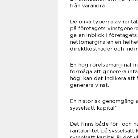
från varandra
De olika typerna av räntab
på företagets vinstgenere
ge en inblick i företagets
nettomarginalen en helhe
direktkostnader och indir
En hög rörelsemarginal in
förmåga att generera intäk
hög, kan det indikera att 
generera vinst.
En historisk genomgång av
sysselsatt kapital”
Det finns både för- och n
räntabilitet på sysselsatt
sysselsatt kapital är det v