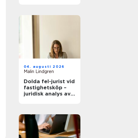
modern
infrastruktur
04. augusti 2026
Malin Lindgren
Dolda fel-jurist vid
fastighetsköp –
juridisk analys av
ansvar, beviskrav
och hur tvister
hanteras i
praktiken