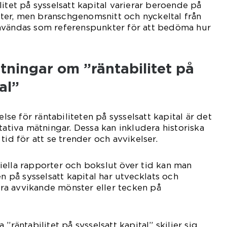
itet på sysselsatt kapital varierar beroende på
er, men branschgenomsnitt och nyckeltal från
nvändas som referenspunkter för att bedöma hur
tningar om ”räntabilitet på
al”
else för räntabiliteten på sysselsatt kapital är det
tativa mätningar. Dessa kan inkludera historiska
tid för att se trender och avvikelser.
ella rapporter och bokslut över tid kan man
en på sysselsatt kapital har utvecklats och
a avvikande mönster eller tecken på
”räntabilitet på sysselsatt kapital” skiljer sig