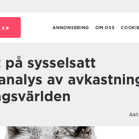
.
se
ANNONSERING
OM OSS
COOKI
 analys av avkastnin
agsvärlden
Akt