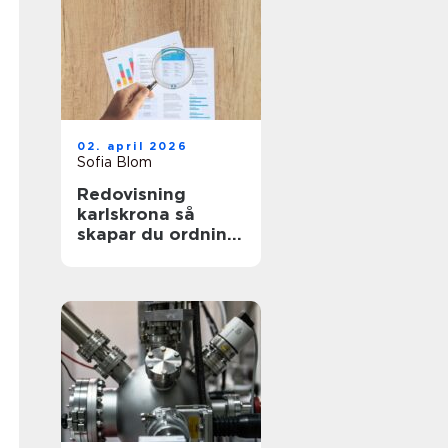
02. april 2026
Sofia Blom
Redovisning
karlskrona så
skapar du ordning
och trygghet i
företagets
ekonomi