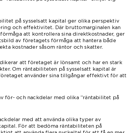
ilitet på sysselsatt kapital ger olika perspektiv
ring och effektivitet. Där bruttomarginalen kan
 förmåga att kontrollera sina direktkostnader, ger
tsbild av företagets förmåga att hantera både
ekta kostnader såsom räntor och skatter.
dikerar att företaget är lönsamt och har en stark
ter. Om räntabiliteten på sysselsatt kapital är
företaget använder sina tillgångar effektivt för att
 för- och nackdelar med olika ”räntabilitet på
ackdelar med att använda olika typer av
 kapital. För att bedöma räntabiliteten på
iktigt att använda flera nyckeltal för att få en mer