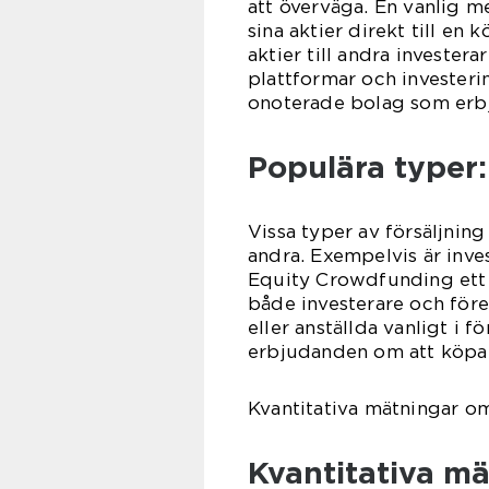
att överväga. En vanlig me
sina aktier direkt till en 
aktier till andra investe
plattformar och investerin
onoterade bolag som erbju
Populära typer:
Vissa typer av försäljnin
andra. Exempelvis är inv
Equity Crowdfunding ett a
både investerare och föret
eller anställda vanligt i f
erbjudanden om att köpa 
Kvantitativa mätningar om
Kvantitativa mä