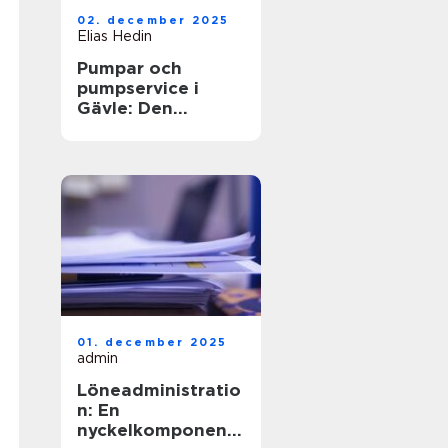
02. december 2025
Elias Hedin
Pumpar och
pumpservice i
Gävle: Den
optimala
lösningen för ditt
behov
01. december 2025
admin
Löneadministratio
n: En
nyckelkomponent