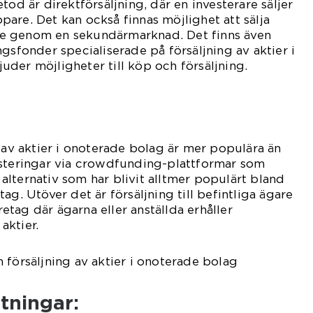
tod är direktförsäljning, där en investerare säljer
köpare. Det kan också finnas möjlighet att sälja
rare genom en sekundärmarknad. Det finns även
gsfonder specialiserade på försäljning av aktier i
der möjligheter till köp och försäljning.
g av aktier i onoterade bolag är mer populära än
esteringar via crowdfunding-plattformar som
lternativ som har blivit alltmer populärt bland
ag. Utöver det är försäljning till befintliga ägare
öretag där ägarna eller anställda erhåller
aktier.
 försäljning av aktier i onoterade bolag
tningar: