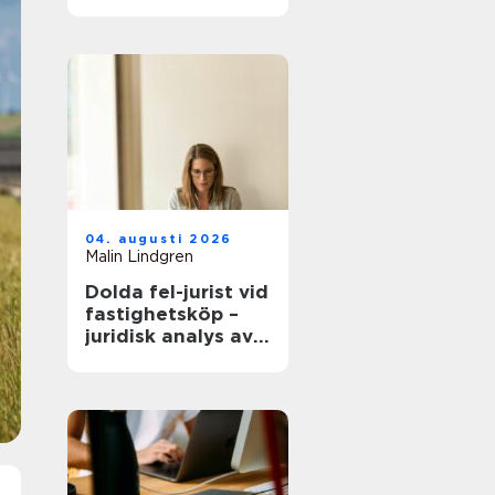
modern
infrastruktur
04. augusti 2026
Malin Lindgren
Dolda fel-jurist vid
fastighetsköp –
juridisk analys av
ansvar, beviskrav
och hur tvister
hanteras i
praktiken