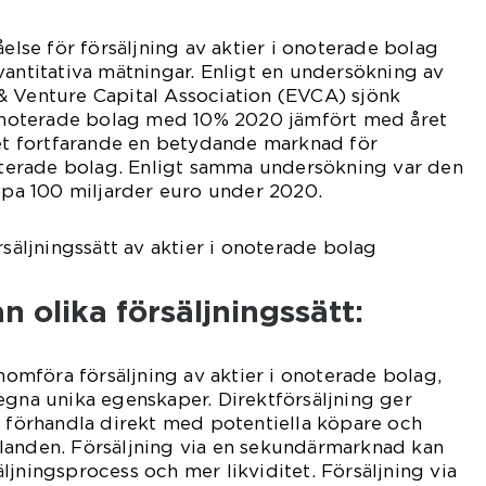
åelse för försäljning av aktier i onoterade bolag
vantitativa mätningar. Enligt en undersökning av
& Venture Capital Association (EVCA) sjönk
i onoterade bolag med 10% 2020 jämfört med året
det fortfarande en betydande marknad för
noterade bolag. Enligt samma undersökning var den
ropa 100 miljarder euro under 2020.
rsäljningssätt av aktier i onoterade bolag
n olika försäljningssätt:
enomföra försäljning av aktier i onoterade bolag,
egna unika egenskaper. Direktförsäljning ger
t förhandla direkt med potentiella köpare och
landen. Försäljning via en sekundärmarknad kan
ljningsprocess och mer likviditet. Försäljning via