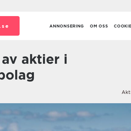
.
se
ANNONSERING
OM OSS
COOKI
bolag
Akt