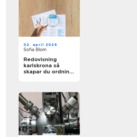
02. april 2026
Sofia Blom
Redovisning
karlskrona så
skapar du ordning
och trygghet i
företagets
ekonomi