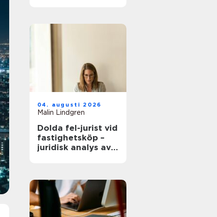
modern
infrastruktur
04. augusti 2026
Malin Lindgren
Dolda fel-jurist vid
fastighetsköp –
juridisk analys av
ansvar, beviskrav
och hur tvister
hanteras i
praktiken