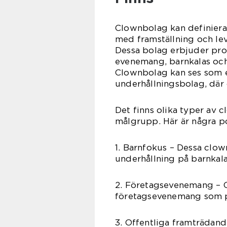
Clownbolag kan definiera
med framställning och le
Dessa bolag erbjuder prof
evenemang, barnkalas och a
Clownbolag kan ses som e
underhållningsbolag, där 
Det finns olika typer av 
målgrupp. Här är några p
1. Barnfokus – Dessa clown
underhållning på barnkala
2. Företagsevenemang – C
företagsevenemang som per
3. Offentliga framträdand