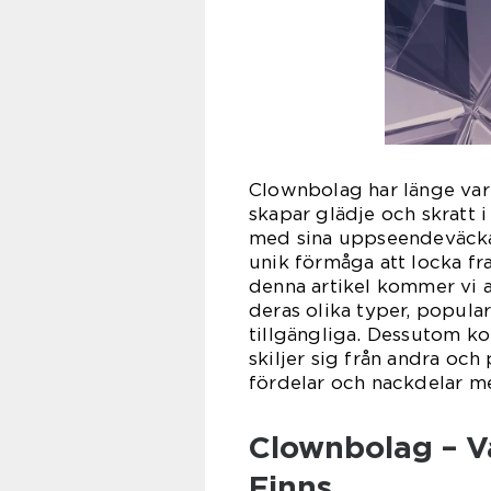
Clownbolag har länge vari
skapar glädje och skratt 
med sina uppseendeväckan
unik förmåga att locka fr
denna artikel kommer vi a
deras olika typer, popula
tillgängliga. Dessutom k
skiljer sig från andra oc
fördelar och nackdelar m
Clownbolag – V
Finns