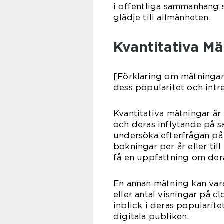
i offentliga sammanhang s
glädje till allmänheten.
Kvantitativa M
[Förklaring om mätninga
dess popularitet och intr
Kvantitativa mätningar är
och deras inflytande på sa
undersöka efterfrågan på 
bokningar per år eller ti
få en uppfattning om dera
En annan mätning kan vara 
eller antal visningar på 
inblick i deras populari
digitala publiken.