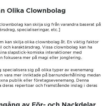
an Olika Clownbolag
clownbolag kan skilja sig från varandra baserat på
ärsdrag, specialiseringar, etc.]
om kan skilja olika clownbolag åt. En viktig faktor
il och karaktärsdrag. Vissa clownbolag kan ha
 sina slapstick-komiska interaktioner med
n fokusera mer på magi eller jonglering.
specialisera sig på olika typer av evenemang
kan vara mer inriktade på barnunderhållning medan
vuxna publik eller företagsevenemang. Denna
a deras repertoar och framstående inslag i deras
mgång av För- och Nackdelar