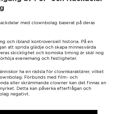
g
nackdelar med clownbolag baserat på deras
g och ibland kontroversiell historia. På en
gan att sprida glädje och skapa minnesvärda
eras skicklighet och komiska timing är skäl nog
 förhöja evenemang och festligheter.
nniskor ha en rädsla för clownkaraktärer, vilket
clownbolag. Förbunds med film- och
onda eller skrämmande clowner kan det finnas en
nyrket. Detta kan påverka efterfrågan och
olag negativt.