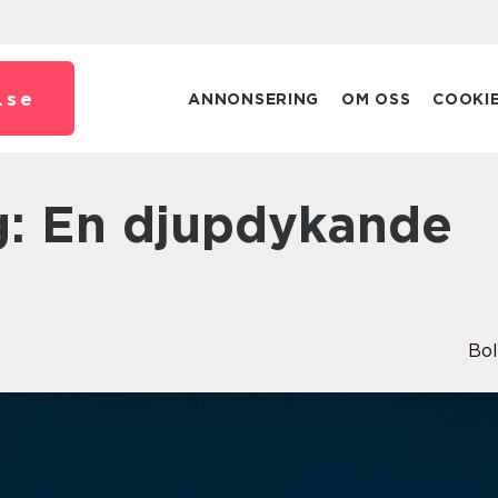
.
se
ANNONSERING
OM OSS
COOKI
Bo