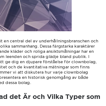
t en central del av underhållningsbranschen och
i olika sammanhang. Dessa färgstarka karaktärer
de kläder och roliga ansiktsmålningar har en
am leenden och sprida glädje bland publik. I
tt ge dig en djupare förståelse för clownbolag,
ritet och de kvantitativa mätningar som finns
ommer vi att diskutera hur varje clownbolag
h presentera en historisk genomgång av både
ed dessa bolag.
ad det Är och Vilka Typer som