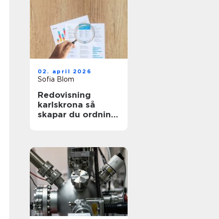
02. april 2026
Sofia Blom
Redovisning
karlskrona så
skapar du ordning
och trygghet i
företagets
ekonomi