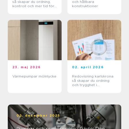
så skapar du ordning,
och hållbara
kontroll och mer tid för
konstruktioner
kärnverksamheten
23. maj 2026
02. april 2026
Värmepumpar mölnlycke
Redovisning karlskrona
så skapar du ordning
och trygghet i
företagets ekonomi
02. december 2025
Pumpar och pumpservice i Gävle: Den