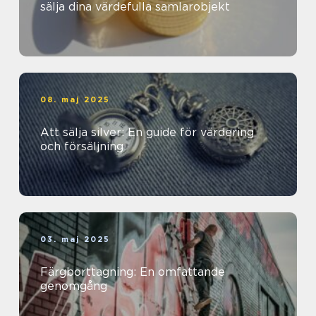
sälja dina värdefulla samlarobjekt
08. maj 2025
Att sälja silver: En guide för värdering
och försäljning
03. maj 2025
Färgborttagning: En omfattande
genomgång