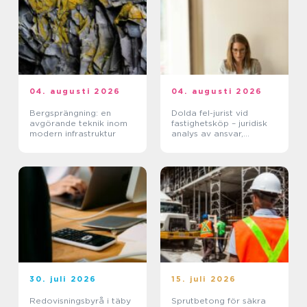
04. augusti 2026
04. augusti 2026
Bergsprängning: en
Dolda fel-jurist vid
avgörande teknik inom
fastighetsköp – juridisk
modern infrastruktur
analys av ansvar,
beviskrav och hur tvister
hanteras i praktiken
30. juli 2026
15. juli 2026
Redovisningsbyrå i täby
Sprutbetong för säkra