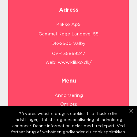
Adress
web:
www.klikko.dk/
Menu
Annonsering
Om oss
Cookies
På vores website bruges cookies til at huske dine
indstillinger, statistik og personalisering af indhold og
Kontakta oss
annoncer. Denne information deles med tredjepart. Ved
Sitemap
fortsat brug af websiden godkender du cookiepolitikken.