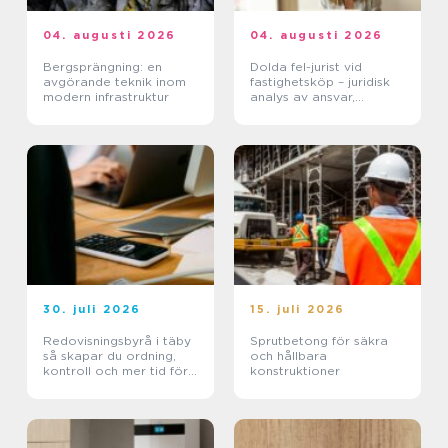
04. augusti 2026
04. augusti 2026
Bergsprängning: en
Dolda fel-jurist vid
avgörande teknik inom
fastighetsköp – juridisk
modern infrastruktur
analys av ansvar,
beviskrav och hur tvister
hanteras i praktiken
30. juli 2026
15. juli 2026
Redovisningsbyrå i täby
Sprutbetong för säkra
så skapar du ordning,
och hållbara
kontroll och mer tid för
konstruktioner
kärnverksamheten