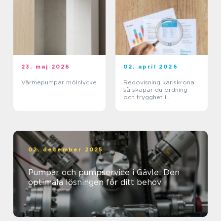
23. maj 2026
02. april 2026
Värmepumpar mölnlycke
Redovisning karlskrona
så skapar du ordning
och trygghet i
företagets ekonomi
02. december 2025
Pumpar och pumpservice i Gävle: Den
optimala lösningen för ditt behov