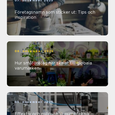
07. november 2025
Företagsnamn som sticker ut: Tips och
inspiration
06. november 2025
Hur småföretag har skalat till globala
varumärken
05. november 2025
Effektiv och miljövänlig pumpteknik –