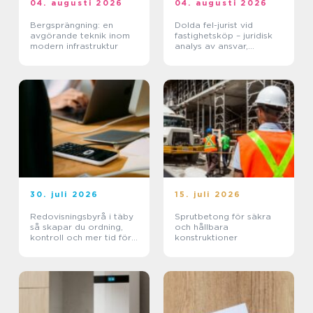
04. augusti 2026
04. augusti 2026
Bergsprängning: en
Dolda fel-jurist vid
avgörande teknik inom
fastighetsköp – juridisk
modern infrastruktur
analys av ansvar,
beviskrav och hur tvister
hanteras i praktiken
30. juli 2026
15. juli 2026
Redovisningsbyrå i täby
Sprutbetong för säkra
så skapar du ordning,
och hållbara
kontroll och mer tid för
konstruktioner
kärnverksamheten