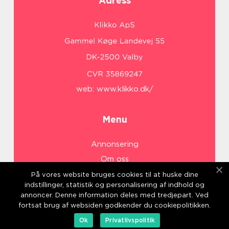
Adress
web:
www.klikko.dk/
Menu
Annonsering
Om oss
Cookies
På vores website bruges cookies til at huske dine
indstillinger, statistik og personalisering af indhold og
Kontakta oss
annoncer. Denne information deles med tredjepart. Ved
Sitemap
fortsat brug af websiden godkender du cookiepolitikken.
Ok
Privatlivspolitik