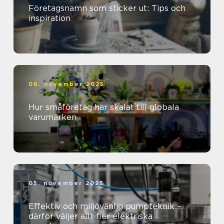
Företagsnamn som sticker ut: Tips och
inspiration
06. november 2025
Hur småföretag har skalat till globala
varumärken
05. november 2025
Effektiv och miljövänlig pumpteknik –
därför väljer allt fler elektriska