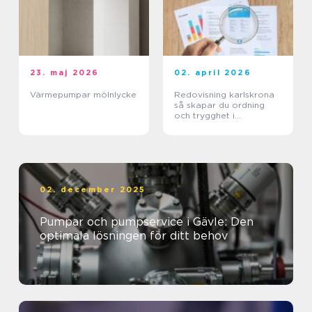
23. maj 2026
02. april 2026
Värmepumpar mölnlycke
Redovisning karlskrona
så skapar du ordning
och trygghet i
företagets ekonomi
02. december 2025
Pumpar och pumpservice i Gävle: Den
optimala lösningen för ditt behov