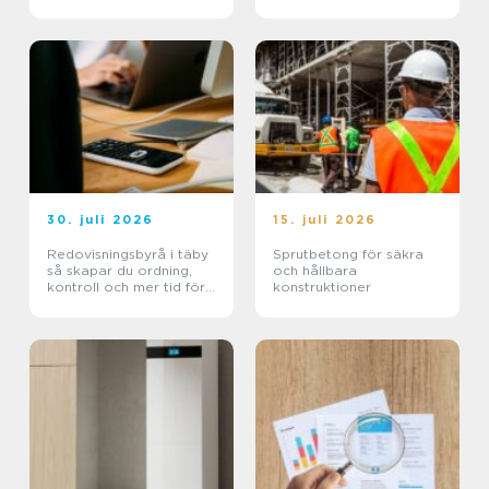
beviskrav och hur tvister
hanteras i praktiken
30. juli 2026
15. juli 2026
Redovisningsbyrå i täby
Sprutbetong för säkra
så skapar du ordning,
och hållbara
kontroll och mer tid för
konstruktioner
kärnverksamheten