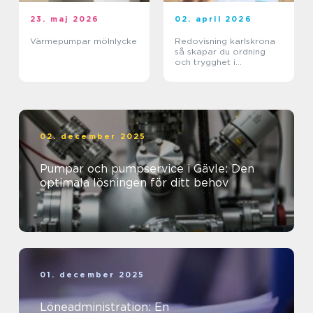
23. maj 2026
02. april 2026
Värmepumpar mölnlycke
Redovisning karlskrona
så skapar du ordning
och trygghet i
företagets ekonomi
02. december 2025
Pumpar och pumpservice i Gävle: Den
optimala lösningen för ditt behov
01. december 2025
Löneadministration: En