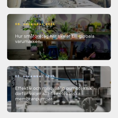
06. november 2025
Hur småföretag har skalat till globala
varumärken
05. november 2025
Effektiv och miljövänlig pumpteknik –
därför väljer allt fler elektriska
membranpumpar