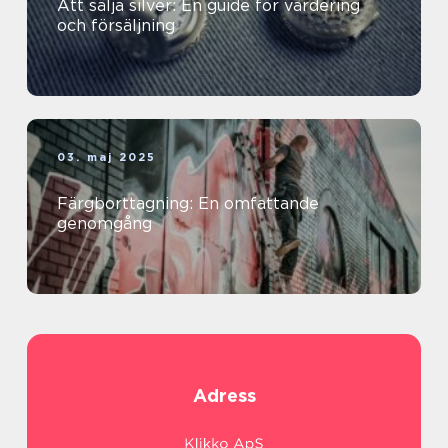
Att sälja silver: En guide för värdering
och försäljning
03. maj 2025
Färgborttagning: En omfattande
genomgång
Adress