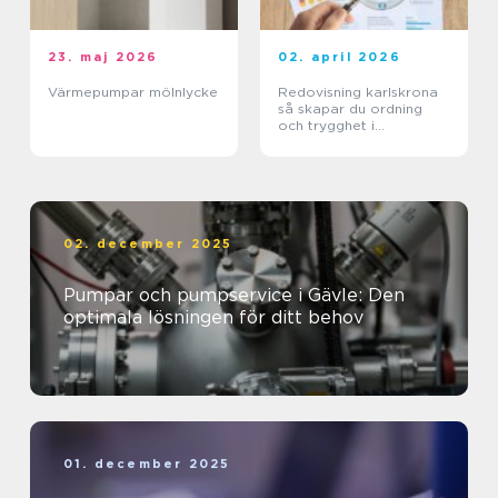
23. maj 2026
02. april 2026
Värmepumpar mölnlycke
Redovisning karlskrona
så skapar du ordning
och trygghet i
företagets ekonomi
02. december 2025
Pumpar och pumpservice i Gävle: Den
optimala lösningen för ditt behov
01. december 2025