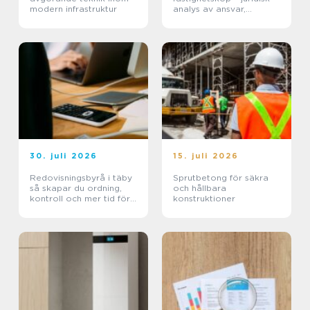
modern infrastruktur
analys av ansvar,
beviskrav och hur tvister
hanteras i praktiken
30. juli 2026
15. juli 2026
Redovisningsbyrå i täby
Sprutbetong för säkra
så skapar du ordning,
och hållbara
kontroll och mer tid för
konstruktioner
kärnverksamheten