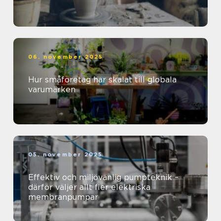
06. november 2025
Hur småföretag har skalat till globala
varumärken
05. november 2025
Effektiv och miljövänlig pumpteknik –
därför väljer allt fler elektriska
membranpumpar