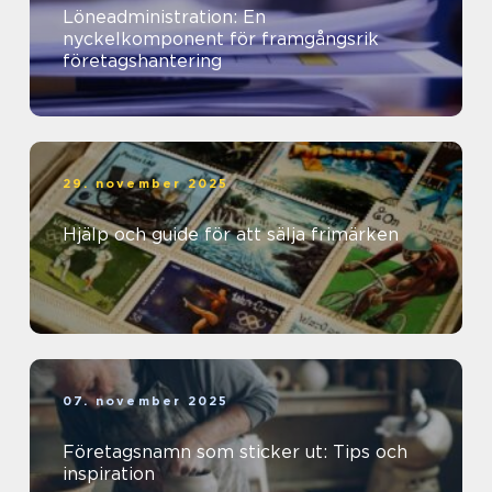
Löneadministration: En
nyckelkomponent för framgångsrik
företagshantering
29. november 2025
Hjälp och guide för att sälja frimärken
07. november 2025
Företagsnamn som sticker ut: Tips och
inspiration