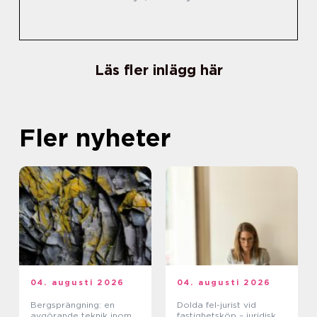
Läs fler inlägg här
Fler nyheter
04. augusti 2026
04. augusti 2026
Bergsprängning: en
Dolda fel-jurist vid
avgörande teknik inom
fastighetsköp – juridisk