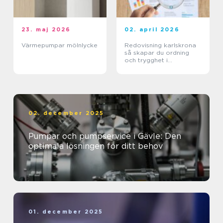
23. maj 2026
02. april 2026
Värmepumpar mölnlycke
Redovisning karlskrona
så skapar du ordning
och trygghet i
företagets ekonomi
02. december 2025
Pumpar och pumpservice i Gävle: Den
optimala lösningen för ditt behov
01. december 2025