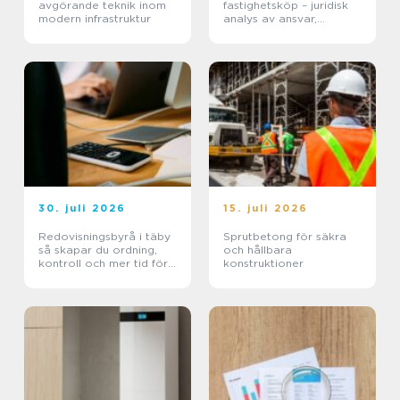
avgörande teknik inom
fastighetsköp – juridisk
modern infrastruktur
analys av ansvar,
beviskrav och hur tvister
hanteras i praktiken
30. juli 2026
15. juli 2026
Redovisningsbyrå i täby
Sprutbetong för säkra
så skapar du ordning,
och hållbara
kontroll och mer tid för
konstruktioner
kärnverksamheten