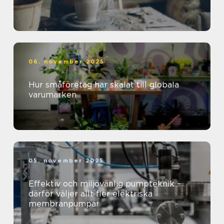
06. november 2025
Hur småföretag har skalat till globala
varumärken
05. november 2025
Effektiv och miljövänlig pumpteknik –
därför väljer allt fler elektriska
membranpumpar