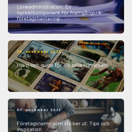
Löneadministration: En
nyckelkomponent för framgångsrik
företagshantering
29. november 2025
Hjälp och guide för att sälja frimärken
07. november 2025
Företagsnamn som sticker ut: Tips och
inspiration