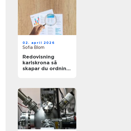
02. april 2026
Sofia Blom
Redovisning
karlskrona så
skapar du ordning
och trygghet i
företagets
ekonomi