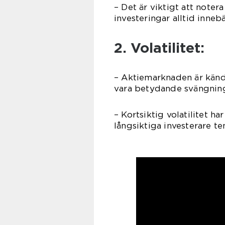
– Det är viktigt att noter
investeringar alltid innebä
2. Volatilitet:
– Aktiemarknaden är känd f
vara betydande svängninga
– Kortsiktig volatilitet h
långsiktiga investerare te