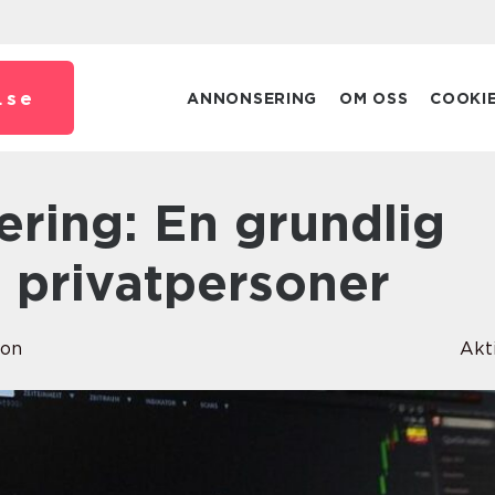
.
se
ANNONSERING
OM OSS
COOKI
r privatpersoner
son
Akt