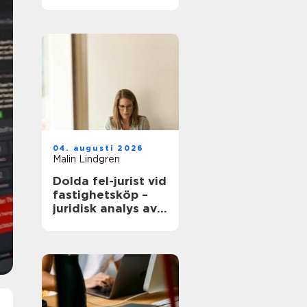
modern
infrastruktur
04. augusti 2026
Malin Lindgren
Dolda fel-jurist vid
fastighetsköp –
juridisk analys av
ansvar, beviskrav
och hur tvister
hanteras i
praktiken