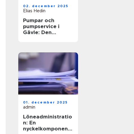
02. december 2025
Elias Hedin
Pumpar och
pumpservice i
Gävle: Den
optimala
lösningen för ditt
behov
01. december 2025
admin
Löneadministratio
n: En
nyckelkomponent