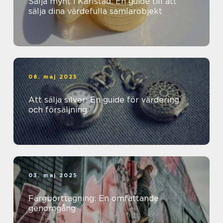
Sälja mynt i Karlstad: En guide till att
sälja dina värdefulla samlarobjekt
08. maj 2025
Att sälja silver: En guide för värdering
och försäljning
03. maj 2025
Färgborttagning: En omfattande
genomgång