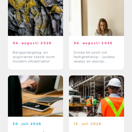
04. augusti 2026
04. augusti 2026
Bergsprängning: en
Dolda fel-jurist vid
avgörande teknik inom
fastighetsköp – juridisk
modern infrastruktur
analys av ansvar,
beviskrav och hur tvister
hanteras i praktiken
30. juli 2026
15. juli 2026