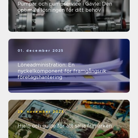
Pumpar och pumpservice i Gävle: Den
optimala lösningen för ditt behov
01. december 2025
Löneadministration: En
nyckelkomponent för framgångsrik
företagshantering
29. november 2025
Hjälp och guide för att sälja frimärken