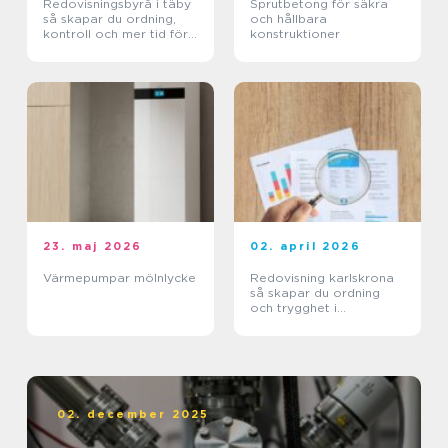
Redovisningsbyrå i täby
Sprutbetong för säkra
så skapar du ordning,
och hållbara
kontroll och mer tid för
konstruktioner
kärnverksamheten
23. maj 2026
02. april 2026
Värmepumpar mölnlycke
Redovisning karlskrona
så skapar du ordning
och trygghet i
företagets ekonomi
02. december 2025