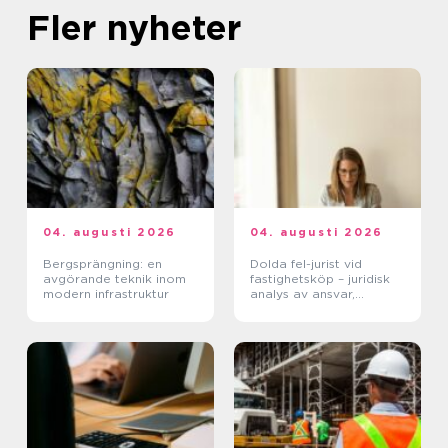
Fler nyheter
04. augusti 2026
04. augusti 2026
Bergsprängning: en
Dolda fel-jurist vid
avgörande teknik inom
fastighetsköp – juridisk
modern infrastruktur
analys av ansvar,
beviskrav och hur tvister
hanteras i praktiken