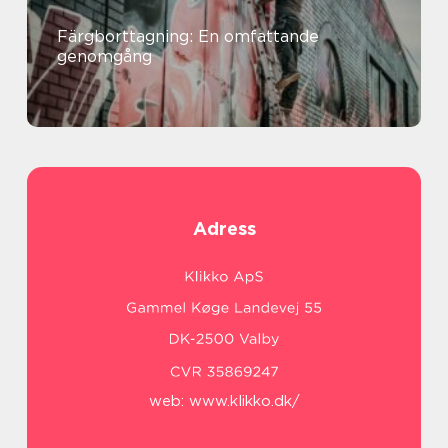
Färgborttagning: En omfattande
genomgång
Adress
web:
www.klikko.dk/