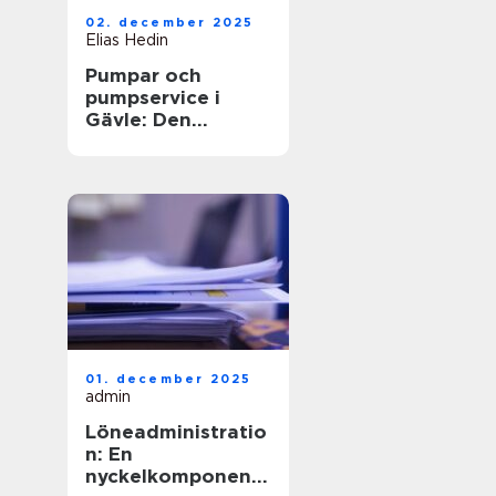
02. december 2025
Elias Hedin
Pumpar och
pumpservice i
Gävle: Den
optimala
lösningen för ditt
behov
01. december 2025
admin
Löneadministratio
n: En
nyckelkomponent