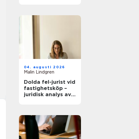
modern
infrastruktur
04. augusti 2026
Malin Lindgren
Dolda fel-jurist vid
fastighetsköp –
juridisk analys av
ansvar, beviskrav
och hur tvister
hanteras i
praktiken