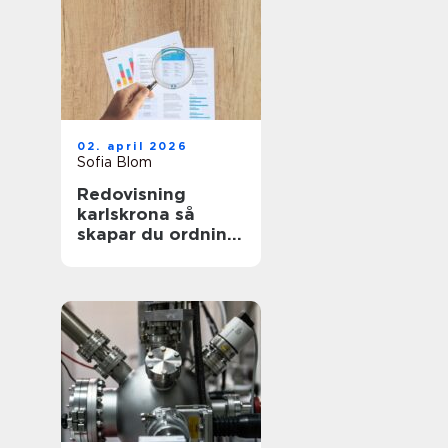
02. april 2026
Sofia Blom
Redovisning
karlskrona så
skapar du ordning
och trygghet i
företagets
ekonomi