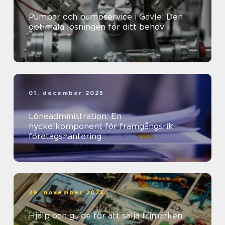
Pumpar och pumpservice i Gävle: Den
optimala lösningen för ditt behov
01. december 2025
Löneadministration: En
nyckelkomponent för framgångsrik
företagshantering
29. november 2025
Hjälp och guide för att sälja frimärken