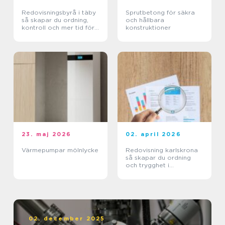
Redovisningsbyrå i täby
Sprutbetong för säkra
så skapar du ordning,
och hållbara
kontroll och mer tid för
konstruktioner
kärnverksamheten
23. maj 2026
02. april 2026
Värmepumpar mölnlycke
Redovisning karlskrona
så skapar du ordning
och trygghet i
företagets ekonomi
02. december 2025