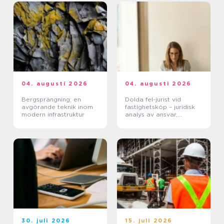
04. augusti 2026
04. augusti 2026
Bergsprängning: en
Dolda fel-jurist vid
avgörande teknik inom
fastighetsköp – juridisk
modern infrastruktur
analys av ansvar,
beviskrav och hur tvister
hanteras i praktiken
30. juli 2026
15. juli 2026