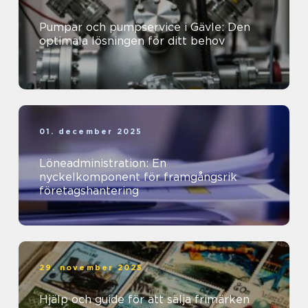
Pumpar och pumpservice i Gävle: Den
optimala lösningen för ditt behov
01. december 2025
Löneadministration: En
nyckelkomponent för framgångsrik
företagshantering
29. november 2025
Hjälp och guide för att sälja frimärken