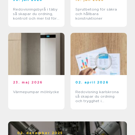
Redovisningsbyrå i täby
Sprutbetong för säkra
så skapar du ordning,
och hållbara
kontroll och mer tid för
konstruktioner
kärnverksamheten
23. maj 2026
02. april 2026
Värmepumpar mölnlycke
Redovisning karlskrona
så skapar du ordning
och trygghet i
företagets ekonomi
02. december 2025