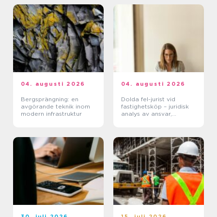
04. augusti 2026
04. augusti 2026
Bergsprängning: en
Dolda fel-jurist vid
avgörande teknik inom
fastighetsköp – juridisk
modern infrastruktur
analys av ansvar,
beviskrav och hur tvister
hanteras i praktiken
30. juli 2026
15. juli 2026