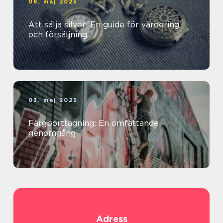
08. maj 2025
Att sälja silver: En guide för värdering
och försäljning
03. maj 2025
Färgborttagning: En omfattande
genomgång
Adress