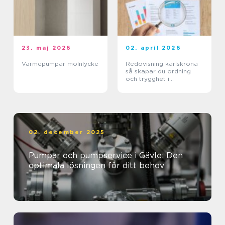
23. maj 2026
02. april 2026
Värmepumpar mölnlycke
Redovisning karlskrona
så skapar du ordning
och trygghet i
företagets ekonomi
02. december 2025
Pumpar och pumpservice i Gävle: Den
optimala lösningen för ditt behov