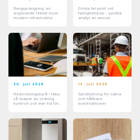
Bergsprängning: en
Dolda fel-jurist vid
avgörande teknik inom
fastighetsköp – juridisk
modern infrastruktur
analys av ansvar,
beviskrav och hur tvister
hanteras i praktiken
30. juli 2026
15. juli 2026
Redovisningsbyrå i täby
Sprutbetong för säkra
så skapar du ordning,
och hållbara
kontroll och mer tid för
konstruktioner
kärnverksamheten