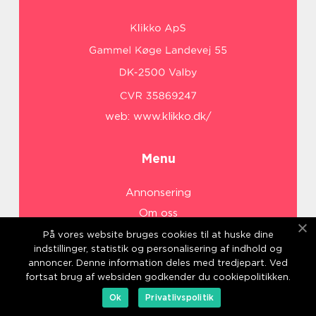
web:
www.klikko.dk/
Menu
Annonsering
Om oss
Cookies
På vores website bruges cookies til at huske dine
indstillinger, statistik og personalisering af indhold og
Kontakta oss
annoncer. Denne information deles med tredjepart. Ved
Sitemap
fortsat brug af websiden godkender du cookiepolitikken.
Ok
Privatlivspolitik