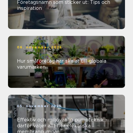
Företagsnamn som sticker ut: Tips och
inspiration
06. november 2025
Hur småföretag har skalat till globala
varumärken
05. november 2025
Effektiv och miljövänlig pumpteknik –
därför väljer allt fler elektriska
membranpumpar