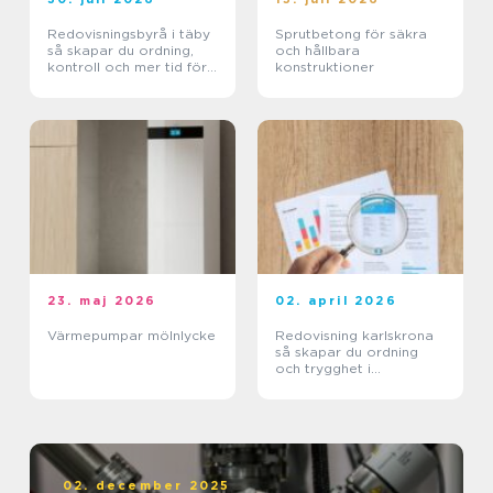
Redovisningsbyrå i täby
Sprutbetong för säkra
så skapar du ordning,
och hållbara
kontroll och mer tid för
konstruktioner
kärnverksamheten
23. maj 2026
02. april 2026
Värmepumpar mölnlycke
Redovisning karlskrona
så skapar du ordning
och trygghet i
företagets ekonomi
02. december 2025