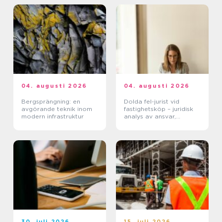
04. augusti 2026
04. augusti 2026
Bergsprängning: en
Dolda fel-jurist vid
avgörande teknik inom
fastighetsköp – juridisk
modern infrastruktur
analys av ansvar,
beviskrav och hur tvister
hanteras i praktiken
30. juli 2026
15. juli 2026