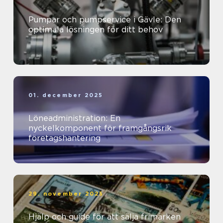
Pumpar och pumpservice i Gävle: Den
optimala lösningen för ditt behov
01. december 2025
Löneadministration: En
nyckelkomponent för framgångsrik
företagshantering
29. november 2025
Hjälp och guide för att sälja frimärken