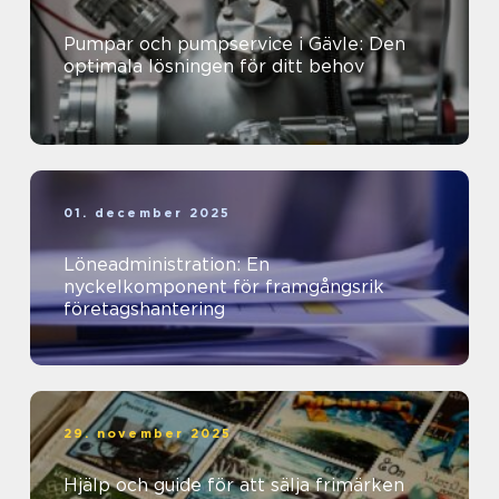
Pumpar och pumpservice i Gävle: Den
optimala lösningen för ditt behov
01. december 2025
Löneadministration: En
nyckelkomponent för framgångsrik
företagshantering
29. november 2025
Hjälp och guide för att sälja frimärken