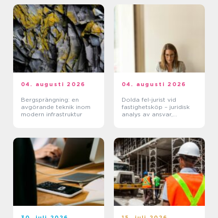
04. augusti 2026
04. augusti 2026
Bergsprängning: en
Dolda fel-jurist vid
avgörande teknik inom
fastighetsköp – juridisk
modern infrastruktur
analys av ansvar,
beviskrav och hur tvister
hanteras i praktiken
30. juli 2026
15. juli 2026