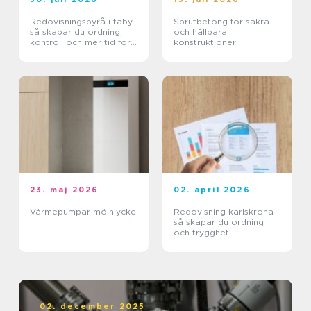
Redovisningsbyrå i täby
Sprutbetong för säkra
så skapar du ordning,
och hållbara
kontroll och mer tid för
konstruktioner
kärnverksamheten
23. maj 2026
02. april 2026
Värmepumpar mölnlycke
Redovisning karlskrona
så skapar du ordning
och trygghet i
företagets ekonomi
02. december 2025