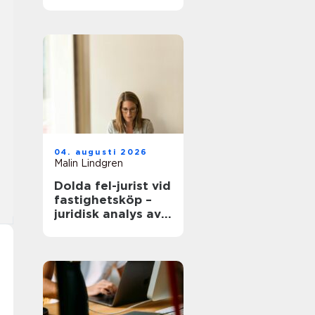
modern
infrastruktur
04. augusti 2026
Malin Lindgren
Dolda fel-jurist vid
fastighetsköp –
juridisk analys av
ansvar, beviskrav
och hur tvister
hanteras i
praktiken