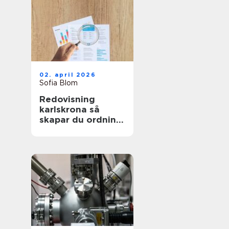
02. april 2026
Sofia Blom
Redovisning
karlskrona så
skapar du ordning
och trygghet i
företagets
ekonomi