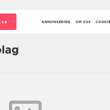
.
se
ANNONSERING
OM OSS
COOKI
olag