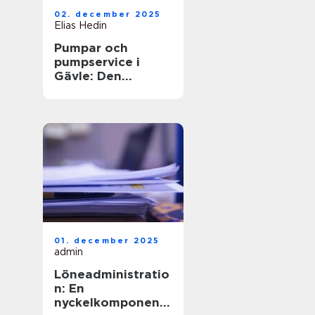
02. december 2025
Elias Hedin
Pumpar och
pumpservice i
Gävle: Den
optimala
lösningen för ditt
behov
01. december 2025
admin
Löneadministratio
n: En
nyckelkomponent