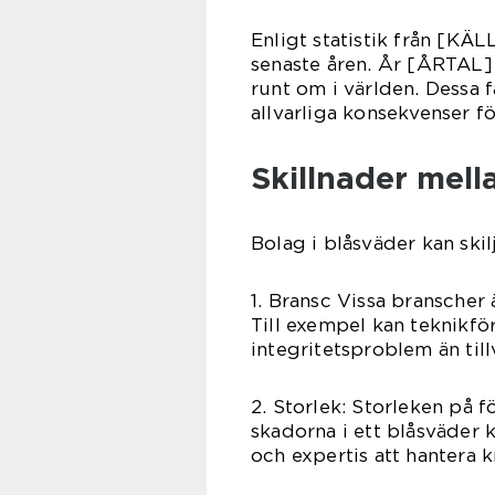
Enligt statistik från [KÄ
senaste åren. År [ÅRTAL]
runt om i världen. Dessa f
allvarliga konsekvenser fö
Skillnader mell
Bolag i blåsväder kan skilja
1. Bransc Vissa branscher
Till exempel kan teknikfö
integritetsproblem än til
2. Storlek: Storleken på 
skadorna i ett blåsväder k
och expertis att hantera 