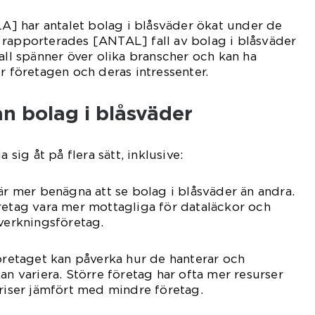
LLA] har antalet bolag i blåsväder ökat under de
 rapporterades [ANTAL] fall av bolag i blåsväder
all spänner över olika branscher och kan ha
r företagen och deras intressenter.
an bolag i blåsväder
 sig åt på flera sätt, inklusive:
 är mer benägna att se bolag i blåsväder än andra.
retag vara mer mottagliga för dataläckor och
lverkningsföretag.
företaget kan påverka hur de hanterar och
an variera. Större företag har ofta mer resurser
kriser jämfört med mindre företag.