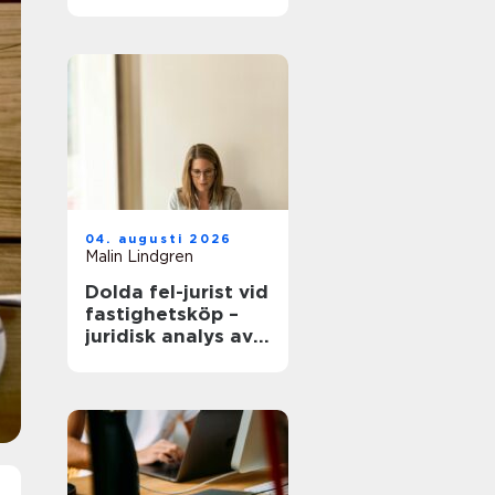
modern
infrastruktur
04. augusti 2026
Malin Lindgren
Dolda fel-jurist vid
fastighetsköp –
juridisk analys av
ansvar, beviskrav
och hur tvister
hanteras i
praktiken