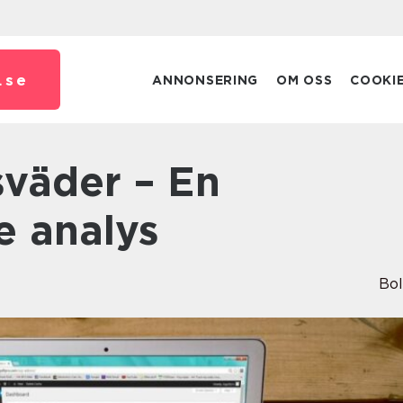
.
se
ANNONSERING
OM OSS
COOKI
e analys
Bo