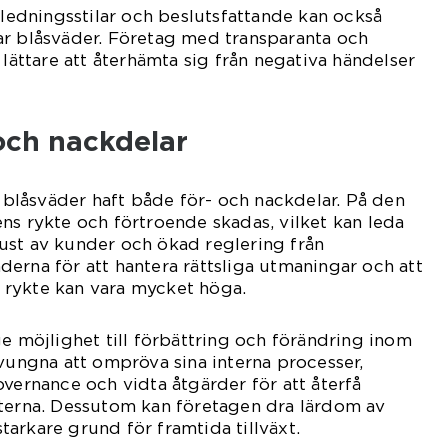
 ledningsstilar och beslutsfattande kan också
ar blåsväder. Företag med transparanta och
 lättare att återhämta sig från negativa händelser
 och nackdelar
i blåsväder haft både för- och nackdelar. På den
ns rykte och förtroende skadas, vilket kan leda
örlust av kunder och ökad reglering från
erna för att hantera rättsliga utmaningar och att
rykte kan vara mycket höga.
ge möjlighet till förbättring och förändring inom
tvungna att ompröva sina interna processer,
overnance och vidta åtgärder för att återfå
nterna. Dessutom kan företagen dra lärdom av
arkare grund för framtida tillväxt.