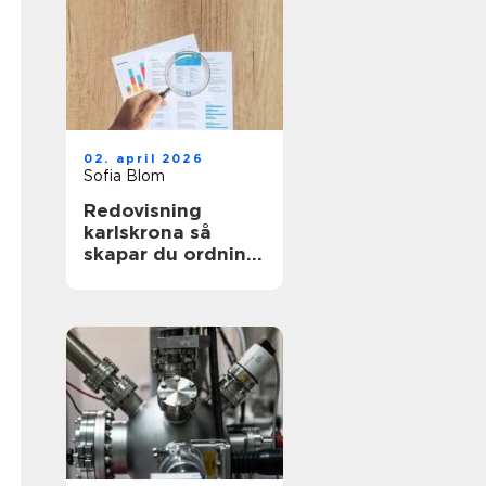
02. april 2026
Sofia Blom
Redovisning
karlskrona så
skapar du ordning
och trygghet i
företagets
ekonomi