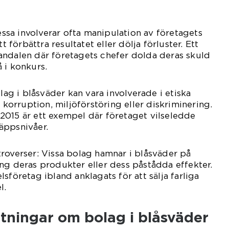
Dessa involverar ofta manipulation av företagets
tt förbättra resultatet eller dölja förluster. Ett
andalen där företagets chefer dolda deras skuld
 i konkurs.
olag i blåsväder kan vara involverade i etiska
l korruption, miljöförstöring eller diskriminering.
2015 är ett exempel där företaget vilseledde
äppsnivåer.
roverser: Vissa bolag hamnar i blåsväder på
ng deras produkter eller dess påstådda effekter.
sföretag ibland anklagats för att sälja farliga
l.
tningar om bolag i blåsväder