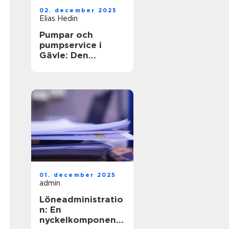
02. december 2025
Elias Hedin
Pumpar och
pumpservice i
Gävle: Den
optimala
lösningen för ditt
behov
01. december 2025
admin
Löneadministratio
n: En
nyckelkomponent