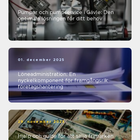
Pumpar och pumpservice i Gävle: Den
optimala lösningen för ditt behov
01. december 2025
Löneadministration: En
nyckelkomponent för framgångsrik
företagshantering
29. november 2025
Hjälp och guide för att sälja frimärken