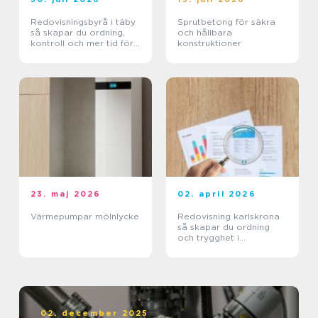
Redovisningsbyrå i täby
Sprutbetong för säkra
så skapar du ordning,
och hållbara
kontroll och mer tid för
konstruktioner
kärnverksamheten
23. maj 2026
02. april 2026
Värmepumpar mölnlycke
Redovisning karlskrona
så skapar du ordning
och trygghet i
företagets ekonomi
02. december 2025