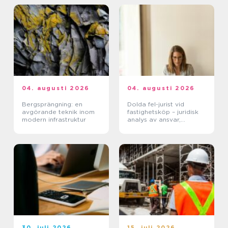
04. augusti 2026
04. augusti 2026
Bergsprängning: en
Dolda fel-jurist vid
avgörande teknik inom
fastighetsköp – juridisk
modern infrastruktur
analys av ansvar,
beviskrav och hur tvister
hanteras i praktiken
30. juli 2026
15. juli 2026