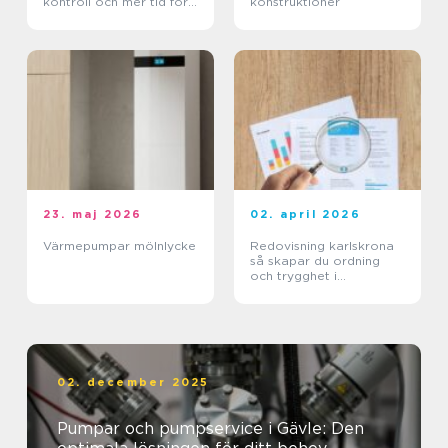
kontroll och mer tid för
konstruktioner
kärnverksamheten
23. maj 2026
02. april 2026
Värmepumpar mölnlycke
Redovisning karlskrona
så skapar du ordning
och trygghet i
företagets ekonomi
02. december 2025
Pumpar och pumpservice i Gävle: Den