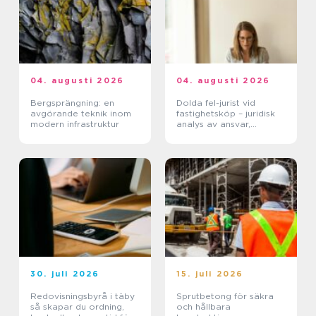
04. augusti 2026
04. augusti 2026
Bergsprängning: en
Dolda fel-jurist vid
avgörande teknik inom
fastighetsköp – juridisk
modern infrastruktur
analys av ansvar,
beviskrav och hur tvister
hanteras i praktiken
30. juli 2026
15. juli 2026
Redovisningsbyrå i täby
Sprutbetong för säkra
så skapar du ordning,
och hållbara