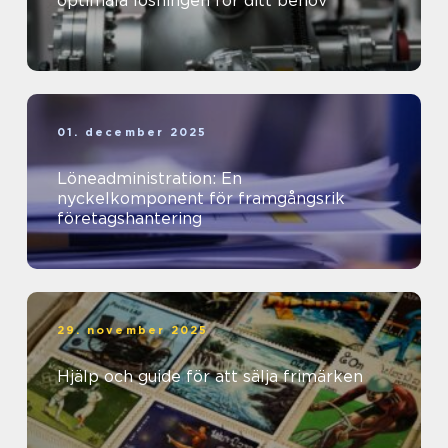
optimala lösningen för ditt behov
01. december 2025
Löneadministration: En
nyckelkomponent för framgångsrik
företagshantering
29. november 2025
Hjälp och guide för att sälja frimärken