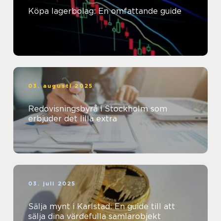
Köpa lagerbolag: En omfattande guide
03. augusti 2025
Redovisningsbyrå i Stockholm som
erbjuder det lilla extra
03. juli 2025
Sälja mynt i Karlstad: En guide till att
sälja dina värdefulla samlarobjekt