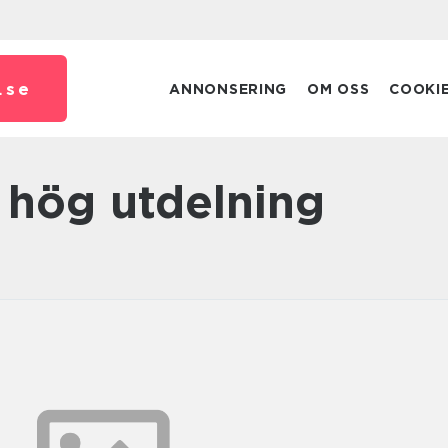
.
se
ANNONSERING
OM OSS
COOKI
d hög utdelning