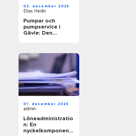
02. december 2025
Elias Hedin
Pumpar och
pumpservice i
Gävle: Den
optimala
lösningen för ditt
behov
01. december 2025
admin
Löneadministratio
n: En
nyckelkomponent