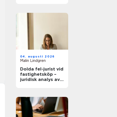
modern
infrastruktur
04. augusti 2026
Malin Lindgren
Dolda fel-jurist vid
fastighetsköp –
juridisk analys av
ansvar, beviskrav
och hur tvister
hanteras i
praktiken