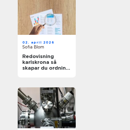
02. april 2026
Sofia Blom
Redovisning
karlskrona så
skapar du ordning
och trygghet i
företagets
ekonomi