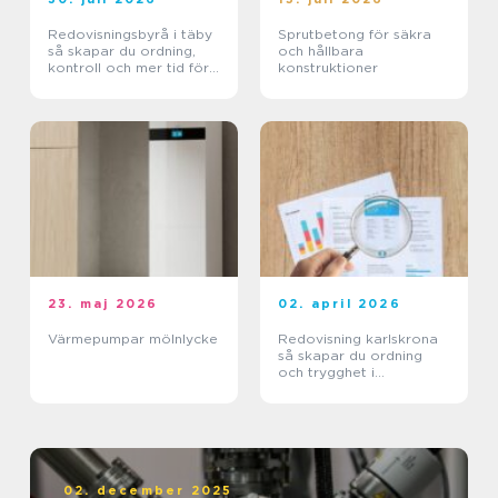
Redovisningsbyrå i täby
Sprutbetong för säkra
så skapar du ordning,
och hållbara
kontroll och mer tid för
konstruktioner
kärnverksamheten
23. maj 2026
02. april 2026
Värmepumpar mölnlycke
Redovisning karlskrona
så skapar du ordning
och trygghet i
företagets ekonomi
02. december 2025