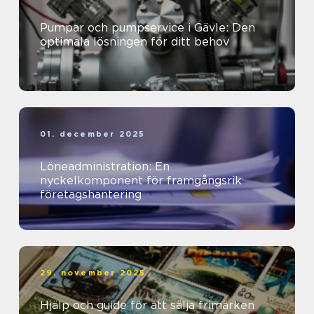
Pumpar och pumpservice i Gävle: Den
optimala lösningen för ditt behov
01. december 2025
Löneadministration: En
nyckelkomponent för framgångsrik
företagshantering
29. november 2025
Hjälp och guide för att sälja frimärken