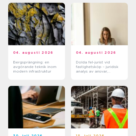
04. augusti 2026
04. augusti 2026
Bergsprängning: en
Dolda fel-jurist vid
avgörande teknik inom
fastighetsköp – juridisk
modern infrastruktur
analys av ansvar,
beviskrav och hur tvister
hanteras i praktiken
30. juli 2026
15. juli 2026