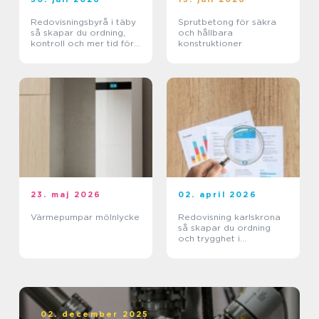
Redovisningsbyrå i täby
Sprutbetong för säkra
så skapar du ordning,
och hållbara
kontroll och mer tid för
konstruktioner
kärnverksamheten
23. maj 2026
02. april 2026
Värmepumpar mölnlycke
Redovisning karlskrona
så skapar du ordning
och trygghet i
företagets ekonomi
02. december 2025