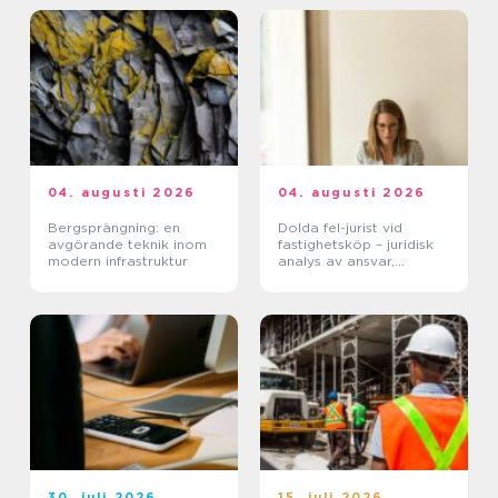
04. augusti 2026
04. augusti 2026
Bergsprängning: en
Dolda fel-jurist vid
avgörande teknik inom
fastighetsköp – juridisk
modern infrastruktur
analys av ansvar,
beviskrav och hur tvister
hanteras i praktiken
30. juli 2026
15. juli 2026