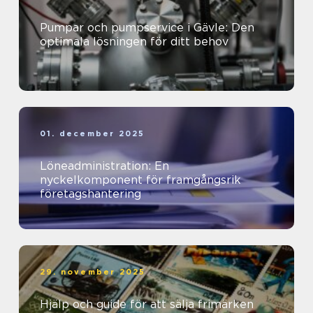
Pumpar och pumpservice i Gävle: Den
optimala lösningen för ditt behov
01. december 2025
Löneadministration: En
nyckelkomponent för framgångsrik
företagshantering
29. november 2025
Hjälp och guide för att sälja frimärken