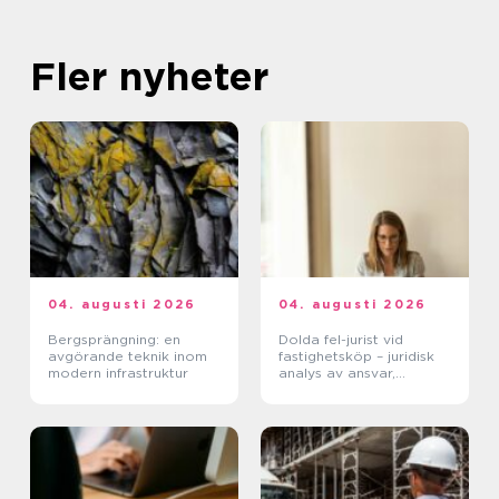
Fler nyheter
04. augusti 2026
04. augusti 2026
Bergsprängning: en
Dolda fel-jurist vid
avgörande teknik inom
fastighetsköp – juridisk
modern infrastruktur
analys av ansvar,
beviskrav och hur tvister
hanteras i praktiken