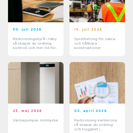
30. juli 2026
15. juli 2026
Redovisningsbyrå i täby
Sprutbetong för säkra
så skapar du ordning,
och hållbara
kontroll och mer tid för
konstruktioner
kärnverksamheten
23. maj 2026
02. april 2026
Värmepumpar mölnlycke
Redovisning karlskrona
så skapar du ordning
och trygghet i