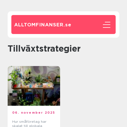
ALLTOMFINANSER.
se
Tillväxtstrategier
06. november 2025
Hur småföretag har
skalat till globala