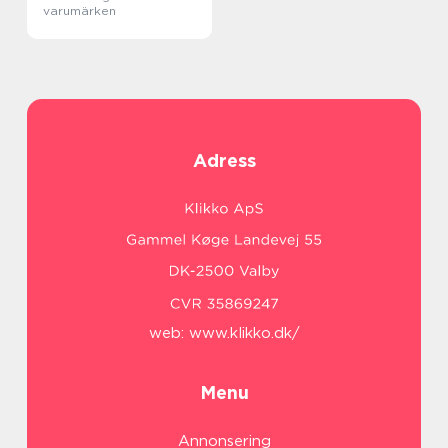
varumärken
Adress
web:
www.klikko.dk/
Menu
Annonsering