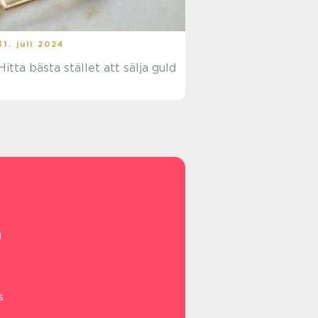
31. juli 2024
Hitta bästa stället att sälja guld
g
s