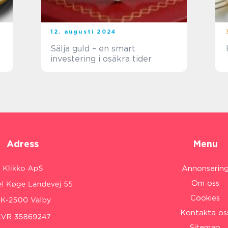
12. augusti 2024
Sälja guld – en smart
investering i osäkra tider
Adress
Menu
Annonserin
Om oss
Cookies
Kontakta os
Sitemap