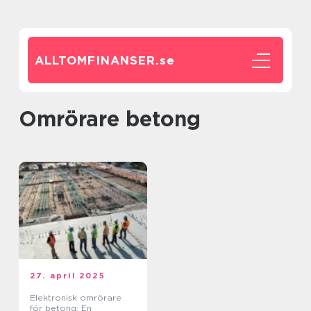
ALLTOMFINANSER.
se
omrörare betong
27. april 2025
Elektronisk omrörare
för betong: En