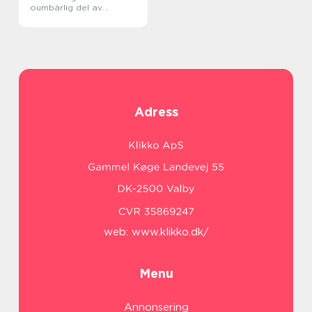
oumbärlig del av
byggprocessen
Adress
web:
www.klikko.dk/
Menu
Annonsering